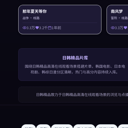
那年夏天等你
南风梦
战争
· 线路
冒险
· 线路
3.3万
3.2千
1年前
3.3万
日韩精品片库
围绕日韩精品高清在线观看场景搭建片单，韩国电影、日本电
视剧、韩综日漫分区清晰，热门与高分内容持续入库。
日韩精品
致力于
日韩精品高清在线观看
场景的浏览与点