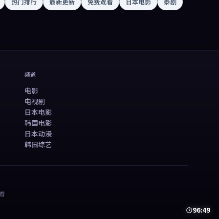
热门排行
最新更新
免费观看
日本电影
泰剧
频道
电影
电视剧
日本电影
韩国电影
日本动漫
韩国综艺
看
81:54
99:12
50:13
78:21
99:59
99:48
99:40
45:38
99:29
40:23
41:03
48:12
50:13
78:21
99:59
99:48
99:40
45:38
99:29
40:23
41:03
48:12
99:06
99:08
46:20
99:30
95:15
98:29
48:53
99:05
97:33
46:24
99:45
96:49