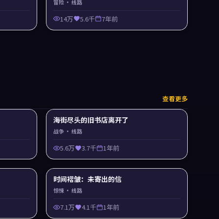
冒险
· 线路
14万
5.6千
7年前
查看更多
海街尽头的旧书店离开了
战争
· 线路
5.6万
3.7千
1年前
时间褶皱：未寄出的信
惊悚
· 线路
7.1万
4.1千
1年前