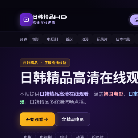
日韩精品HD
高清在线观看
电影
电视剧
综艺
动漫
纪录片
日本电影
频道
日韩精品 · 正版高清线路
日韩精品高清在线
本站提供
日韩精品高清在线观看
，涵盖
韩国电影
、
日本
漫
，
日韩精品
多终端流畅点播。
开始观看
精品电影
电影
电视剧
综艺
动漫
纪录片