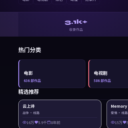
3.1k+
收录作品
热门分类
电影
电视剧
636
部作品
586
部作品
精选推荐
云上诗
Memor
战争
· 线路
爱情
· 线路
16万
5.9千
8年前
15万