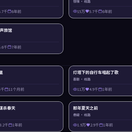
惊悚
· 线路
5.7千
6年前
15万
5.7千
6年前
 回声旅馆
5.6千
7年前
里
灯塔下的自行车唱起了歌
喜剧
· 线路
5千
11个月前
11万
4.9千
1年前
谋杀春天
那年夏天之前
悬疑
· 线路
3.2千
1年前
1.9万
2.9千
1年前