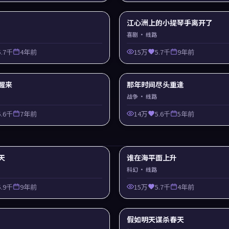
江心洲上的小提琴手离开了
喜剧
· 线路
5.7千
4年前
15万
5.7千
9年前
醒来
那年时间尽头重逢
战争
· 线路
5.6千
7年前
14万
5.6千
5年前
天
谁在海平面上升
科幻
· 线路
5.9千
9年前
15万
5.7千
4年前
假如明天谋杀春天