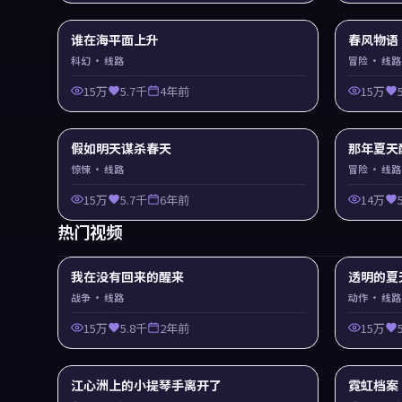
谁在海平面上升
春风物语
科幻
· 线路
冒险
· 线路
15万
5.7千
4年前
15万
假如明天谋杀春天
那年夏天
惊悚
· 线路
冒险
· 线路
15万
5.7千
6年前
14万
热门视频
我在没有回来的醒来
透明的夏
战争
· 线路
动作
· 线路
15万
5.8千
2年前
15万
江心洲上的小提琴手离开了
霓虹档案