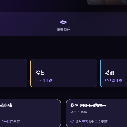
6
主要频道
综艺
动漫
597
部作品
653
部作品
y 裁缝铺
我在没有回来的醒来
战争
· 线路
5.8千
7年前
15万
5.8千
2年前