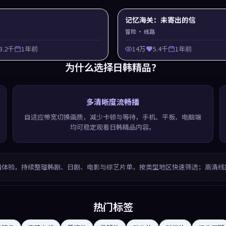
记忆海关：未寄出的信
冒险
· 线路
3.2千
1年前
14万
5.4千
1年前
为什么选择
日韩精品
？
多清晰度流畅播
自适应带宽切换画质，减少卡顿与等待，手机、平板、电脑端
均可稳定观看日韩精品内容。
播体验，持续整理韩剧、日剧、电影与综艺片单，按类型地区快速筛选；高清线
热门标签