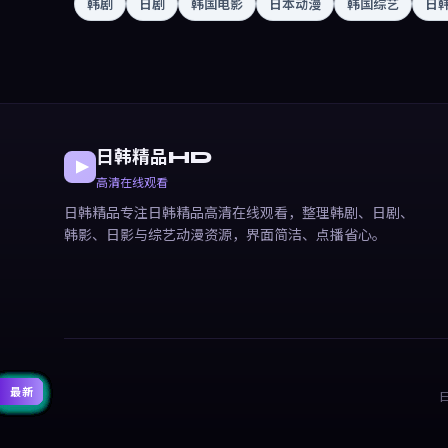
韩剧
日剧
韩国电影
日本动漫
韩国综艺
日
日韩精品HD
高清在线观看
日韩精品专注日韩精品高清在线观看，整理韩剧、日剧、
韩影、日影与综艺动漫资源，界面简洁、点播省心。
精选
精选
精选
精选
精选
精选
精选
精选
精选
精选
精选
精选
热门
热门
热门
热门
热门
热门
热门
热门
热门
热门
最新
最新
最新
最新
最新
最新
最新
最新
最新
最新
最新
最新