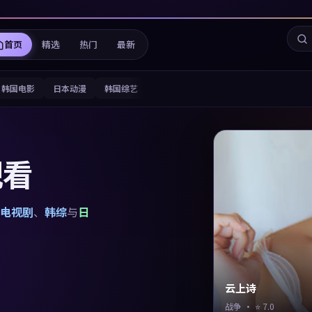
首页
精选
热门
最新
韩国电影
日本动漫
韩国综艺
观看
电视剧
、
韩综
与
日
云上诗
战争
· ⭐
7.0