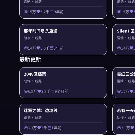
喜剧
· 线路
爱情
· 线路
15万
5.7千
9年前
15万
那年时间尽头重逢
Silent
战争
· 线路
爱情
· 线路
14万
5.6千
5年前
14万
最新更新
2048区档案
霓虹三公
动作
· 线路
冒险
· 线路
6.2万
3.8千
9个月前
12万
迷雾之城：边境线
若有一天
剧情
· 线路
动作
· 线路
2.3万
3千
1年前
3.1万