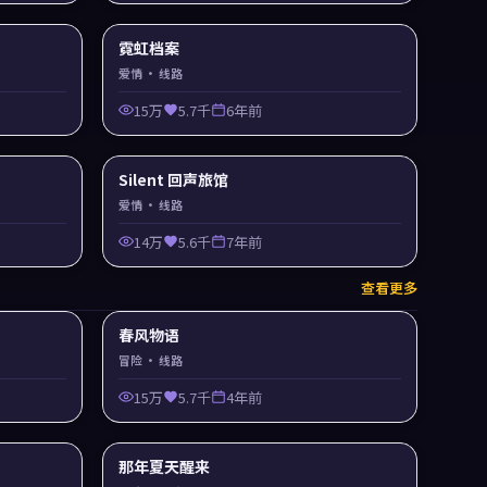
霓虹档案
爱情
· 线路
15万
5.7千
6年前
Silent 回声旅馆
爱情
· 线路
14万
5.6千
7年前
查看更多
春风物语
冒险
· 线路
15万
5.7千
4年前
那年夏天醒来